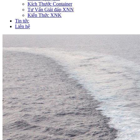
Kích Thước Container
Tư Vấn Giải đáp XNN
Kiến Thức XNK
Tin tức
Liên hệ