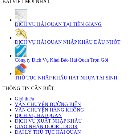
BÀI VIẾT MỚI NHẤT
DỊCH VỤ HẢI QUAN TẠI TIỀN GIANG
DỊCH VỤ HẢI QUAN NHẬP KHẨU DẦU NHỚT
Công ty Dịch Vụ Khai Báo Hải Quan Trọn Gói
THỦ TỤC NHẬP KHẨU HẠT NHỰA TÁI SINH
THÔNG TIN CẦN BIẾT
Giới thiệu
VẬN CHUYỂN ĐƯỜNG BIỂN
VẬN CHUYỂN HÀNG KHÔNG
DỊCH VỤ HẢI QUAN
DỊCH VỤ XUẤT NHẬP KHẨU
GIAO NHẬN DOOR - DOOR
ĐẠI LÝ THỦ TỤC HẢI QUAN