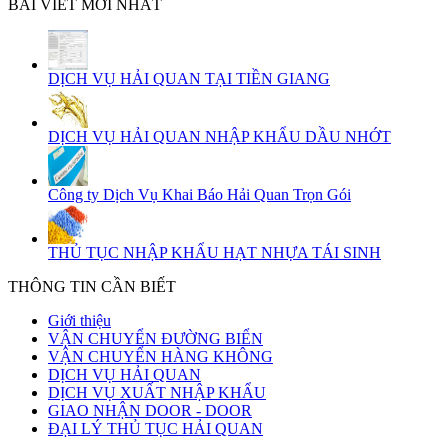
BÀI VIẾT MỚI NHẤT
DỊCH VỤ HẢI QUAN TẠI TIỀN GIANG
DỊCH VỤ HẢI QUAN NHẬP KHẨU DẦU NHỚT
Công ty Dịch Vụ Khai Báo Hải Quan Trọn Gói
THỦ TỤC NHẬP KHẨU HẠT NHỰA TÁI SINH
THÔNG TIN CẦN BIẾT
Giới thiệu
VẬN CHUYỂN ĐƯỜNG BIỂN
VẬN CHUYỂN HÀNG KHÔNG
DỊCH VỤ HẢI QUAN
DỊCH VỤ XUẤT NHẬP KHẨU
GIAO NHẬN DOOR - DOOR
ĐẠI LÝ THỦ TỤC HẢI QUAN