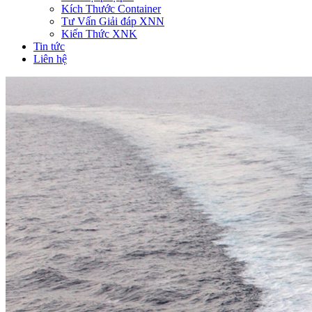
Kích Thước Container
Tư Vấn Giải đáp XNN
Kiến Thức XNK
Tin tức
Liên hệ