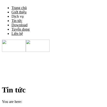
Trang chủ
Giới thiệu
Dịch vụ
Tin tức
Download
Tuyển dụng
Liên hệ
Tin tức
You are here: