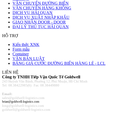
VẬN CHUYỂN ĐƯỜNG BIỂN
VẬN CHUYỂN HÀNG KHÔNG
DỊCH VỤ HẢI QUAN
DỊCH VỤ XUẤT NHẬP KHẨU
GIAO NHẬN DOOR - DOOR
ĐẠI LÝ THỦ TỤC HẢI QUAN
HỖ TRỢ
Kiến thức XNK
Form mẫu
Container
VĂN BẢN LUẬT
BẢNG GIÁ CƯỚC ĐƯỜNG BIỂN HÀNG LẺ - LCL
LIÊN HỆ
Công ty TNHH Tiếp Vận Quốc Tế Goldwell
243 Huỳnh Văn Bánh, Phường 12, Phú Nhuận, Hồ Chí Minh
Tel: 08.38422985(6)
: 08.38449880
Fax
Email:
sales@goldwell-logistics.com
brian@goldwell-logistics.com
ong@goldwell-logistics.com
l
goldwell@goldwell-logistics.com