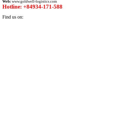
Web:
www.goldwell-logistics.com
Hotline: +84934-171-588
Find us on: