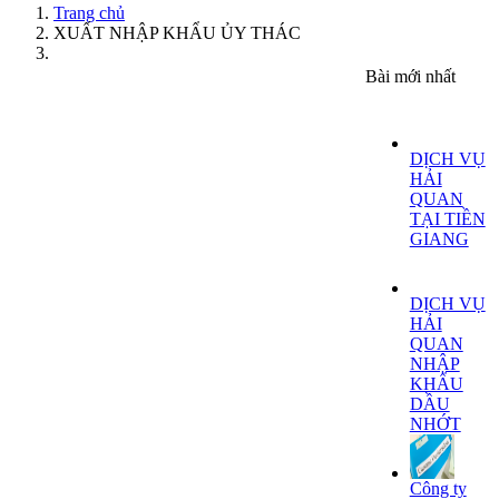
Trang chủ
XUẤT NHẬP KHẨU ỦY THÁC
Bài mới nhất
DỊCH VỤ
HẢI
QUAN
TẠI TIỀN
GIANG
DỊCH VỤ
HẢI
QUAN
NHẬP
KHẨU
DẦU
NHỚT
Công ty