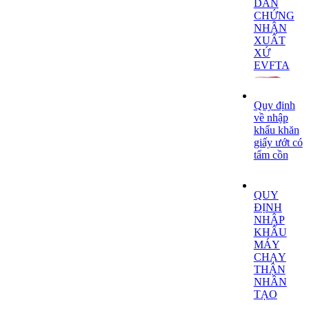
DẪN
CHỨNG
NHẬN
XUẤT
XỨ
EVFTA
Quy định
về nhập
khẩu khăn
giấy ướt có
tẩm cồn
QUY
ĐỊNH
NHẬP
KHẨU
MÁY
CHẠY
THẬN
NHÂN
TẠO