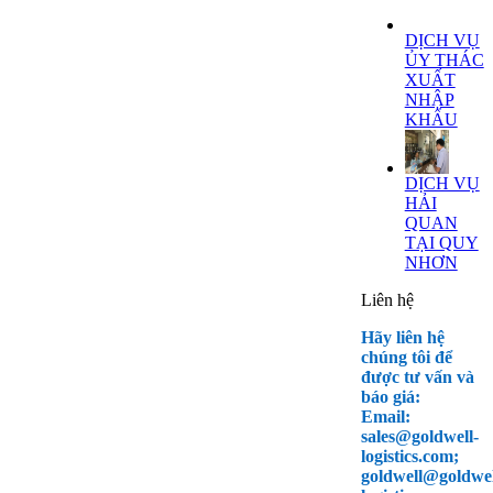
DỊCH VỤ
ỦY THÁC
XUẤT
NHẬP
KHẨU
DỊCH VỤ
HẢI
QUAN
TẠI QUY
NHƠN
Liên hệ
Hãy liên hệ
chúng tôi để
được tư vấn và
báo giá:
Email:
sales@goldwell-
logistics.com;
goldwell@goldwel