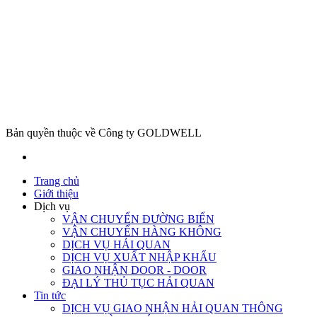
Bản quyền thuộc về Công ty GOLDWELL
Trang chủ
Giới thiệu
Dịch vụ
VẬN CHUYỂN ĐƯỜNG BIỂN
VẬN CHUYỂN HÀNG KHÔNG
DỊCH VỤ HẢI QUAN
DỊCH VỤ XUẤT NHẬP KHẨU
GIAO NHẬN DOOR - DOOR
ĐẠI LÝ THỦ TỤC HẢI QUAN
Tin tức
DỊCH VỤ GIAO NHẬN HẢI QUAN THÔNG