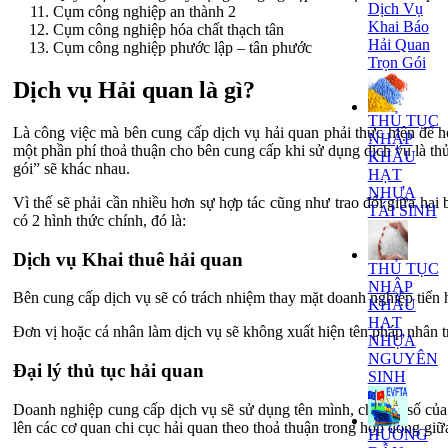
Dịch Vụ
Cụm công nghiệp an thành 2
Khai Báo
Cụm công nghiệp hóa chất thạch tân
Hải Quan
Cụm công nghiệp phước lập – tân phước
Trọn Gói
Dịch vụ Hải quan là gì?
THỦ TỤC
Là công việc mà bên cung cấp dịch vụ hải quan phải thực hiện để 
NHẬP
một phần phí thoả thuận cho bên cung cấp khi sử dụng dịch vụ là 
KHẨU
gói” sẽ khác nhau.
HẠT
NHỰA
Vì thế sẽ phải cần nhiều hơn sự hợp tác cũng như trao đổi giữa hai bên
TÁI SINH
có 2 hình thức chính, đó là:
Dịch vụ Khai thuê hải quan
THỦ TỤC
NHẬP
Bên cung cấp dịch vụ sẽ có trách nhiệm thay mặt doanh nghiệp tiến h
KHẨU
HẠT
Đơn vị hoặc cá nhân làm dịch vụ sẽ không xuất hiện tên pháp nhân tr
NHỰA
NGUYÊN
Đại lý thủ tục hải quan
SINH
Doanh nghiệp cung cấp dịch vụ sẽ sử dụng tên mình, chữ ký số của 
lên các cơ quan chi cục hải quan theo thoả thuận trong hợp đồng giữ
HƯỚNG