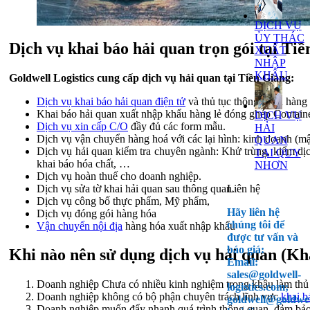
DỊCH VỤ
ỦY THÁC
Dịch vụ khai báo hải quan trọn gói tại T
XUẤT
NHẬP
KHẨU
Goldwell Logistics cung cấp dịch vụ hải quan tại Tiền Giang:
Dịch vụ khai báo hải quan điện tử
và thủ tục thông quan hàng 
Khai báo hải quan xuất nhập khẩu hàng lẻ đóng ghép Con
DỊCH VỤ
Dịch vụ xin cấp C/O
đầy đủ các form mẫu.
HẢI
Dịch vụ vận chuyển hàng hoá với các lại hình: kinh doanh 
QUAN
Dịch vụ hải quan kiểm tra chuyên ngành: Khử trùng, kiểm d
TẠI QUY
khai báo hóa chất, …
NHƠN
Dịch vụ hoàn thuế cho doanh nghiệp.
Dịch vụ sửa tờ khai hải quan sau thông quan.
Liên hệ
Dịch vụ công bố thực phẩm, Mỹ phẩm,
Hãy liên hệ
Dịch vụ đóng gói hàng hóa
chúng tôi để
Vận chuyển nội địa
hàng hóa xuất nhập khẩu
được tư vấn và
báo giá:
Khi nào nên sử dụng dịch vụ hải quan (
Email:
sales@goldwell-
Doanh nghiệp Chưa có nhiều kinh nghiệm trong khâu làm thủ tục
logistics.com;
Doanh nghiệp không có bộ phận chuyên trách lĩnh vực
khai b
goldwell@goldwel
Doanh nghiệp muốn đẩy nhanh quá trình thông quan, đảm bảo c