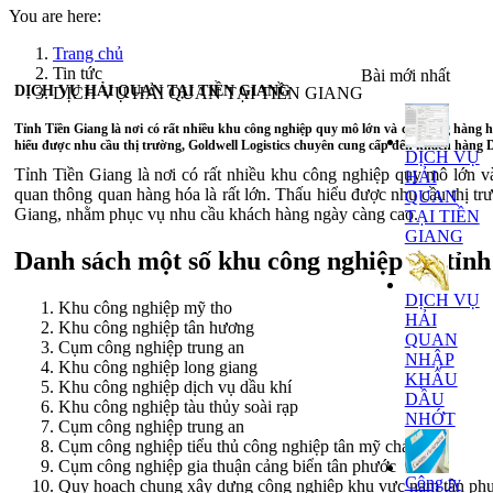
You are here:
Trang chủ
Tin tức
Bài mới nhất
DỊCH VỤ HẢI QUAN TẠI TIỀN GIANG
DỊCH VỤ HẢI QUAN TẠI TIỀN GIANG
Tỉnh Tiền Giang là nơi có rất nhiều khu công nghiệp quy mô lớn và có lượng hàng h
hiểu được nhu cầu thị trường, Goldwell Logistics chuyên cung cấp đến khách hàng Do
DỊCH VỤ
Tỉnh Tiền Giang là nơi có rất nhiều khu công nghiệp quy mô lớn và
HẢI
quan thông quan hàng hóa là rất lớn. Thấu hiểu được nhu cầu thị t
QUAN
Giang, nhằm phục vụ nhu cầu khách hàng ngày càng cao.
TẠI TIỀN
GIANG
Danh sách một số khu công nghiệp tại tỉn
DỊCH VỤ
Khu công nghiệp mỹ tho
HẢI
Khu công nghiệp tân hương
QUAN
Cụm công nghiệp trung an
NHẬP
Khu công nghiệp long giang
KHẨU
Khu công nghiệp dịch vụ dầu khí
DẦU
Khu công nghiệp tàu thủy soài rạp
NHỚT
Cụm công nghiệp trung an
Cụm công nghiệp tiểu thủ công nghiệp tân mỹ chánh
Cụm công nghiệp gia thuận cảng biển tân phước
Công ty
Quy hoạch chung xây dựng công nghiệp khu vực nam tân ph