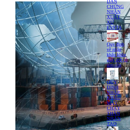
DẪN
CHỨNG
NHẬN
XUẤT
XỨ
EVFTA
Quy định
về nhập
khẩu khăn
giấy ướt có
tẩm cồn
QUY
ĐỊNH
NHẬP
KHẨU
MÁY
CHẠY
THẬN
NHÂN
TẠO