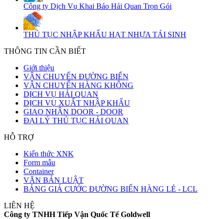
Công ty Dịch Vụ Khai Báo Hải Quan Trọn Gói
THỦ TỤC NHẬP KHẨU HẠT NHỰA TÁI SINH
THÔNG TIN CẦN BIẾT
Giới thiệu
VẬN CHUYỂN ĐƯỜNG BIỂN
VẬN CHUYỂN HÀNG KHÔNG
DỊCH VỤ HẢI QUAN
DỊCH VỤ XUẤT NHẬP KHẨU
GIAO NHẬN DOOR - DOOR
ĐẠI LÝ THỦ TỤC HẢI QUAN
HỖ TRỢ
Kiến thức XNK
Form mẫu
Container
VĂN BẢN LUẬT
BẢNG GIÁ CƯỚC ĐƯỜNG BIỂN HÀNG LẺ - LCL
LIÊN HỆ
Công ty TNHH Tiếp Vận Quốc Tế Goldwell