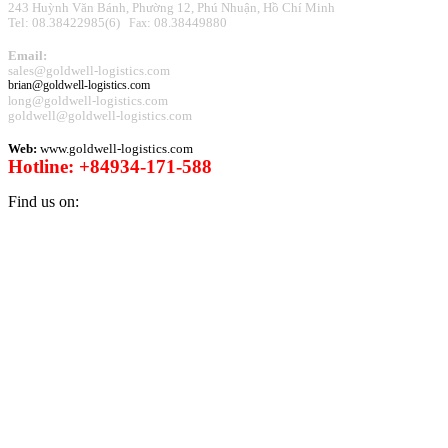
243 Huỳnh Văn Bánh, Phường 12, Phú Nhuận, Hồ Chí Minh
Tel: 08.38422985(6)
: 08.38449880
Fax
Email:
sales@goldwell-logistics.com
brian@goldwell-logistics.com
ong@goldwell-logistics.com
l
goldwell@goldwell-logistics.com
Web:
www.goldwell-logistics.com
Hotline: +84934-171-588
Find us on: