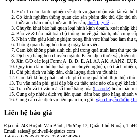
Hơn 15 năm kinh nghiệm về dịch vụ giao nhận vận tải và thủ 
Có kinh nghiệm thông quan các sản phẩm đặc thù đặc thù nh
thức ăn chăn nuôi, thức ăn thủy sản,
thiết bị y tế
…
Chuyên khai báo hải quan loại hình kinh doanh, xuất nhập khẩu
Bảo vệ & bảo mật toàn bộ thông tin về giá thành, nhà cung cấ
Nhân viên giàu kinh nghiệm trong lĩnh vực khai báo làm thủ tục
Thông quan hàng hóa trong ngày làm việc.
Cam kết không phát sinh chi phí trong quá trình làm thủ tục t
Dịch vụ hàng hóa chuyên ngành: Kiểm dịch thực vật, kiểm dịch
Xin C/O các loại Form: A, B, D, E, AI, AJ, AK, AANZ, E
Quy trình làm thủ tục hải quan chuyên nghiệp, có trách nhiệm,
Chi phí dịch vụ hấp dẫn, chất lượng dịch vụ tốt nhất
Cam kết không phát sinh chi phí trong quá trình thực hiện thủ
Tư vấn miễn phí, giải đáp bất cứ thắc mắc nào của quý khác
Tra cứu và tư vấn mã số thuế hàng hóa (
hs code
) hoàn toàn mi
Cung cấp nhiều dịch vụ liên quan, đảm bảo giao hàng nhanh 
Cung cấp các dịch vụ liên quan trọn gói:
vận chuyển đường bi
Liên hệ báo giá
Địa chỉ: 243 Huỳnh Văn Bánh, Phường 12, Quận Phú Nhuận, Tp
Email: sales@goldwell-logistics.com
Tel/Fax: 028.38422985; 028.38449880