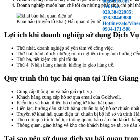
logistics.com
Doanh nghiệp muốn hạn chế tối đa những phát sinh chi phí t
Tel/Fax:
028.38422985;
028.38449880
Khai báo (truyền tờ khai) Hải quan điện tử
Hotline/zalo/Vibe
0934-171-588
Lợi ích khi doanh nghiệp sử dụng Dịch V
Thứ nhất, doanh nghiệp sẽ yên tâm về công việc.
Thứ hai, tránh được những rủi ro nghiêm trọng ảnh hưởng đến 
Thứ ba, tiết kiệm chi phí tối đa
Thú 4, Nhận hàng nhanh, không lo giao hàng trễ.
Quy trình thủ tục hải quan tại Tiền Gian
Cung cấp thông tin và báo giá dịch vụ
Khách hàng cung cấp hồ sơ qua email của Goldwell.
Kiểm tra và hoàn thiện bộ chứng từ khai hải quan
Liên lạc, hướng dẫn khách hàng chuẩn bị bộ hồ sơ chuẩn nhất 
Truyền tờ khai hải quan điện tử, chuẩn bị bộ hồ sơ và trình Ha
Theo dõi quá trình thủ tục thông quan, báo cáo cho khách hàn
Thông quan, giao hàng về kho cho khách bằng xe tải, xe đầu
Tại sao nên sử dụng dịch vụ hải quan trọn