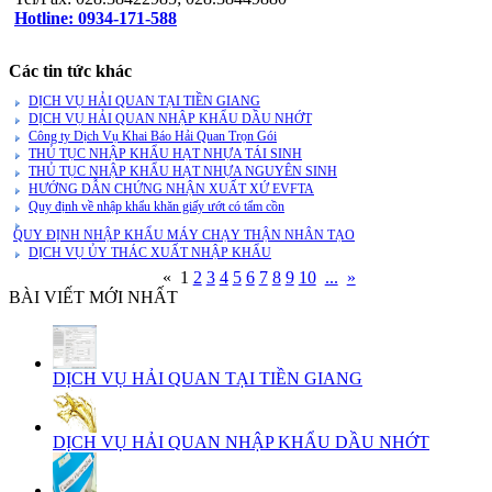
Hotline: 0934-171-588
Các tin tức khác
DỊCH VỤ HẢI QUAN TẠI TIỀN GIANG
DỊCH VỤ HẢI QUAN NHẬP KHẨU DẦU NHỚT
Công ty Dịch Vụ Khai Báo Hải Quan Trọn Gói
THỦ TỤC NHẬP KHẨU HẠT NHỰA TÁI SINH
THỦ TỤC NHẬP KHẨU HẠT NHỰA NGUYÊN SINH
HƯỚNG DẪN CHỨNG NHẬN XUẤT XỨ EVFTA
Quy định về nhập khẩu khăn giấy ướt có tẩm cồn
QUY ĐỊNH NHẬP KHẨU MÁY CHẠY THẬN NHÂN TẠO
DỊCH VỤ ỦY THÁC XUẤT NHẬP KHẨU
«
1
2
3
4
5
6
7
8
9
10
...
»
BÀI VIẾT MỚI NHẤT
DỊCH VỤ HẢI QUAN TẠI TIỀN GIANG
DỊCH VỤ HẢI QUAN NHẬP KHẨU DẦU NHỚT