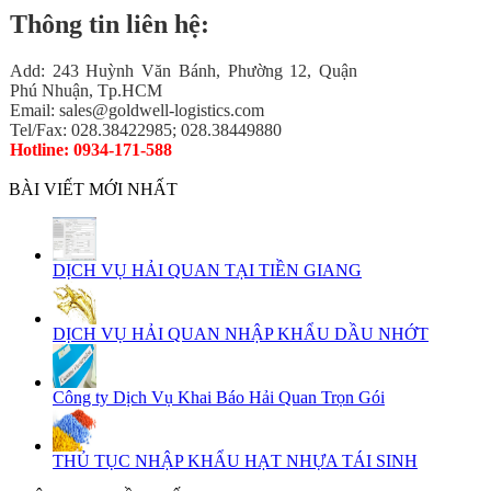
Thông tin liên hệ:
Add: 243 Huỳnh Văn Bánh, Phường 12, Quận
Phú Nhuận, Tp.HCM
Email: sales@goldwell-logistics.com
Tel/Fax: 028.38422985; 028.38449880
Hotline: 0934-171-588
BÀI VIẾT MỚI NHẤT
DỊCH VỤ HẢI QUAN TẠI TIỀN GIANG
DỊCH VỤ HẢI QUAN NHẬP KHẨU DẦU NHỚT
Công ty Dịch Vụ Khai Báo Hải Quan Trọn Gói
THỦ TỤC NHẬP KHẨU HẠT NHỰA TÁI SINH