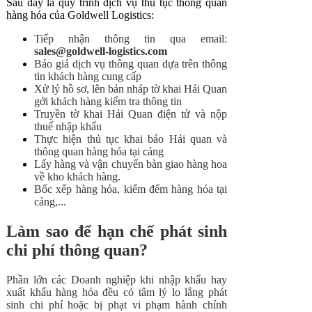
Sau đây là quy trình dịch vụ thủ tục thông quan
hàng hóa của Goldwell Logistics:
Tiếp nhận thông tin qua email:
sales@goldwell-logistics.com
Báo giá dịch vụ thông quan dựa trên thông
tin khách hàng cung cấp
Xử lý hồ sơ, lên bản nháp tờ khai Hải Quan
gởi khách hàng kiểm tra thông tin
Truyền tờ khai Hải Quan điện tử và nộp
thuế nhập khẩu
Thực hiện thủ tục khai báo Hải quan và
thông quan hàng hóa tại cảng
Lấy hàng và vận chuyển bàn giao hàng hoa
về kho khách hàng.
Bốc xếp hàng hóa, kiểm đếm hàng hóa tại
cảng,...
Làm sao để hạn chế phát sinh
chi phí thông quan?
Phần lớn các Doanh nghiệp khi nhập khẩu hay
xuất khẩu hàng hóa đều có tâm lý lo lắng phát
sinh chi phí hoặc bị phạt vi phạm hành chính