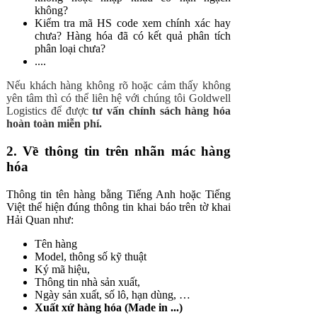
không?
Kiểm tra mã HS code xem chính xác hay
chưa? Hàng hóa đã có kết quả phân tích
phân loại chưa?
....
Nếu khách hàng không rõ hoặc cảm thấy không
yên tâm thì có thể liên hệ với chúng tôi Goldwell
Logistics để được
tư vấn chính sách hàng hóa
hoàn toàn miễn phí.
2. Về thông tin trên nhãn mác hàng
hóa
Thông tin tên hàng bằng Tiếng Anh hoặc Tiếng
Việt thể hiện đúng thông tin khai báo trên tờ khai
Hải Quan như:
Tên hàng
Model, thông số kỹ thuật
Ký mã hiệu,
Thông tin nhà sản xuất,
Ngày sản xuất, số lô, hạn dùng, …
Xuất xứ hàng hóa (Made in ...)