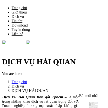
Trang chủ
Giới thiệu
Dịch vụ
Tin tức
Download
Tuyển dụng
Liên hệ
DỊCH VỤ HẢI QUAN
You are here:
Trang chủ
Dịch vụ
DỊCH VỤ HẢI QUAN
Bài mới nhất
Dịch Vụ Hải Quan trọn gói Tphcm
– là một
trong những khâu dịch vụ rất quan trọng đối với
Doanh nghiệp thương mại xuất nhập khẩu, gia