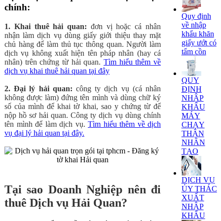
chính:
Quy định
về nhập
1. Khai thuê hải quan:
đơn vị hoặc cá nhân
khẩu khăn
nhận làm dịch vụ dùng giấy giới thiệu thay mặt
giấy ướt có
chủ hàng để làm thủ tục thông quan. Người làm
tẩm cồn
dịch vụ không xuất hiện tên pháp nhân (hay cá
nhân) trên chứng từ hải quan.
Tìm hiểu thêm về
dịch vụ khai thuê hải quan tại đây
QUY
2. Đại lý hải quan:
công ty dịch vụ (cá nhân
ĐỊNH
không được làm) đứng tên mình và dùng chữ ký
NHẬP
số của mình để khai tờ khai, sao y chứng từ để
KHẨU
nộp hồ sơ hải quan. Công ty dịch vụ dùng chính
MÁY
tên mình để làm dịch vụ.
Tìm hiểu thêm về dịch
CHẠY
vụ đại lý hải quan tại đây.
THẬN
NHÂN
TẠO
DỊCH VỤ
Tại sao Doanh Nghiệp nên đi
ỦY THÁC
XUẤT
thuê Dịch vụ Hải Quan?
NHẬP
KHẨU