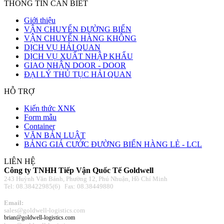
THÔNG TIN CẦN BIẾT
Giới thiệu
VẬN CHUYỂN ĐƯỜNG BIỂN
VẬN CHUYỂN HÀNG KHÔNG
DỊCH VỤ HẢI QUAN
DỊCH VỤ XUẤT NHẬP KHẨU
GIAO NHẬN DOOR - DOOR
ĐẠI LÝ THỦ TỤC HẢI QUAN
HỖ TRỢ
Kiến thức XNK
Form mẫu
Container
VĂN BẢN LUẬT
BẢNG GIÁ CƯỚC ĐƯỜNG BIỂN HÀNG LẺ - LCL
LIÊN HỆ
Công ty TNHH Tiếp Vận Quốc Tế Goldwell
243 Huỳnh Văn Bánh, Phường 12, Phú Nhuận, Hồ Chí Minh
Tel: 08.38422985(6)
: 08.38449880
Fax
Email:
sales@goldwell-logistics.com
brian@goldwell-logistics.com